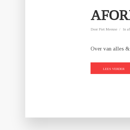
AFOR
Door
Piet Meeuse
In
a
Over van alles &
LEES VERDER