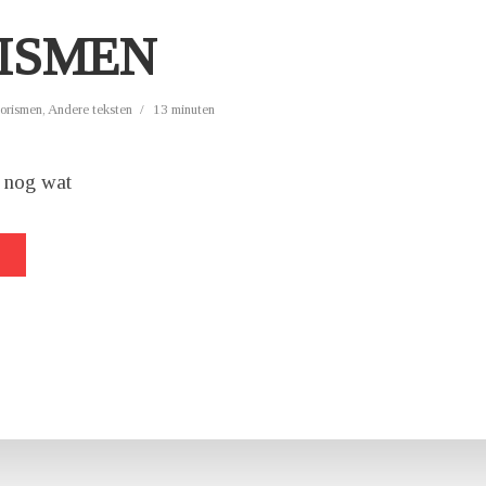
ISMEN
forismen
,
Andere teksten
13 minuten
 nog wat