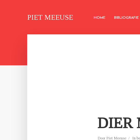
PIET MEEUSE
HOME
BIBLIOGRAFIE
DIER 
Door
Piet Meeuse
In
b