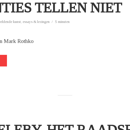
TIES TELLEN NIET
eeldende kunst
,
essays & lezingen
5 minuten
an Mark Rothko
ELEBY, HET RAADS