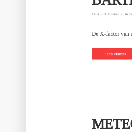
Door
Piet Meeuse
In
es
De X-factor van 
LEES VERDER
METE