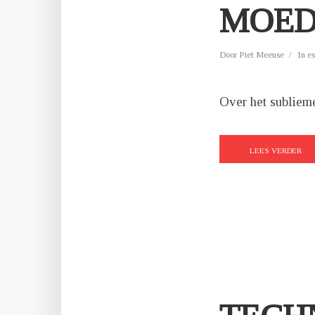
MOED
Door
Piet Meeuse
In
es
Over het subliem
LEES VERDER