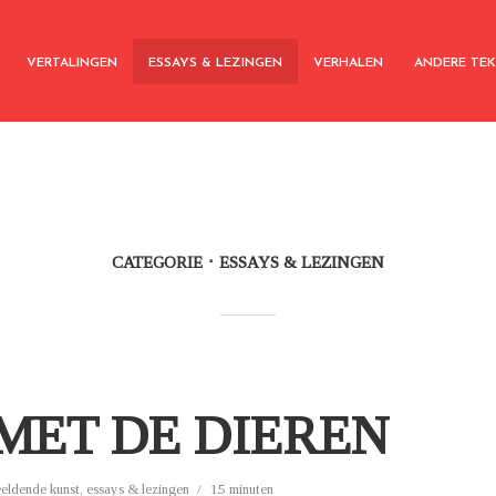
VERTALINGEN
ESSAYS & LEZINGEN
VERHALEN
ANDERE TE
CATEGORIE
ESSAYS & LEZINGEN
MET DE DIEREN
eeldende kunst
,
essays & lezingen
15 minuten