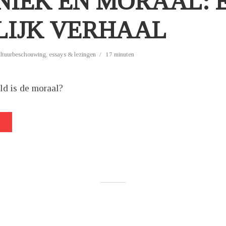
NIEK EN MORAAL: 
LIJK VERHAAL
ultuurbeschouwing
,
essays & lezingen
17 minuten
ld is de moraal?