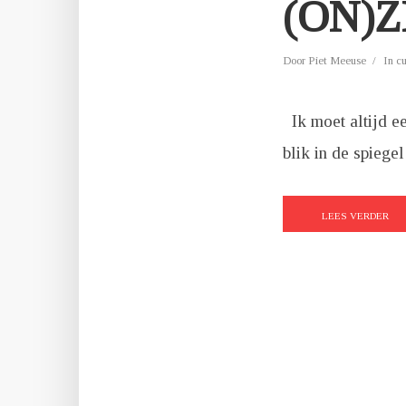
(ON)
Door
Piet Meeuse
In
c
Ik moet altijd e
blik in de spiege
LEES VERDER