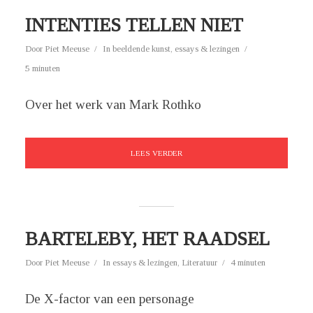
INTENTIES TELLEN NIET
Door
Piet Meeuse
In
beeldende kunst
,
essays & lezingen
5 minuten
Over het werk van Mark Rothko
LEES VERDER
BARTELEBY, HET RAADSEL
Door
Piet Meeuse
In
essays & lezingen
,
Literatuur
4 minuten
De X-factor van een personage