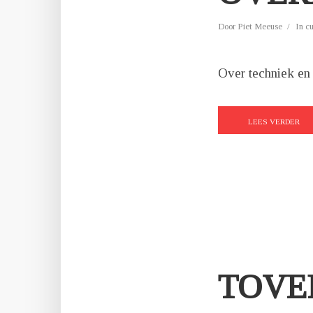
Door
Piet Meeuse
In
c
Over techniek en
LEES VERDER
TOVE