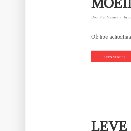
MOEI
Door
Piet Meeuse
In
c
Of: hoe achterhaa
LEES VERDER
LEVE