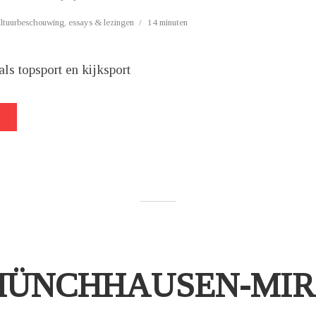
ultuurbeschouwing
,
essays & lezingen
14 minuten
ls topsport en kijksport
MÜNCHHAUSEN-MI