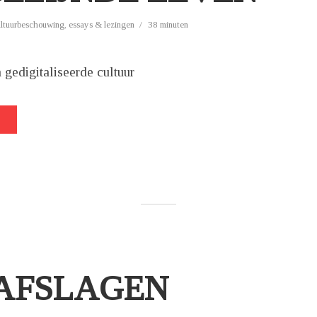
ultuurbeschouwing
,
essays & lezingen
38 minuten
 gedigitaliseerde cultuur
 AFSLAGEN