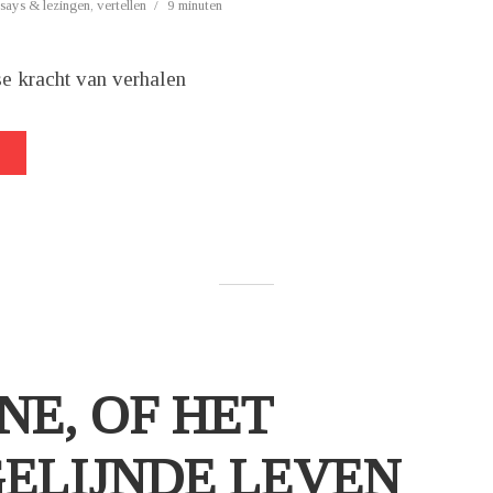
says & lezingen
,
vertellen
9 minuten
e kracht van verhalen
NE, OF HET
ELIJNDE LEVEN