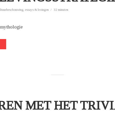
ultuurbeschouwing
,
essays & lezingen
32 minuten
 mythologie
REN MET HET TRIV