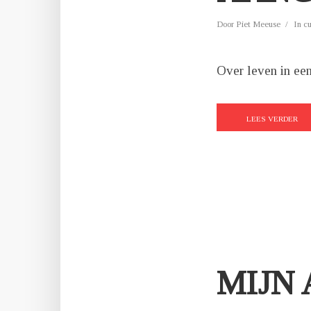
Door
Piet Meeuse
In
c
Over leven in een
LEES VERDER
MIJN