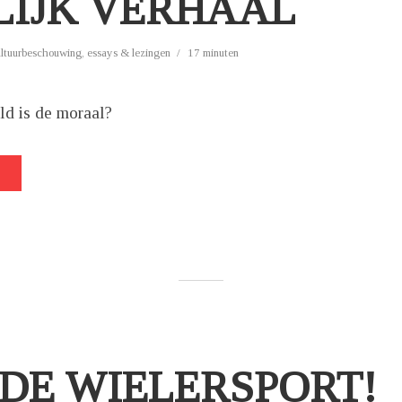
LIJK VERHAAL
ultuurbeschouwing
,
essays & lezingen
17 minuten
ld is de moraal?
 DE WIELERSPORT!