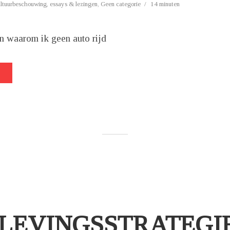
ultuurbeschouwing
,
essays & lezingen
,
Geen categorie
14 minuten
en waarom ik geen auto rijd
LEVINGSSTRATEGI