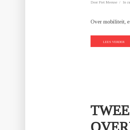
Door
Piet Meeuse
In
c
Over mobiliteit, 
LEES VERDER
TWEE
OVER