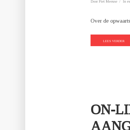
Door
Piet Meeuse
In
es
Over de opwaarts
LEES VERDER
ON-LI
AANG