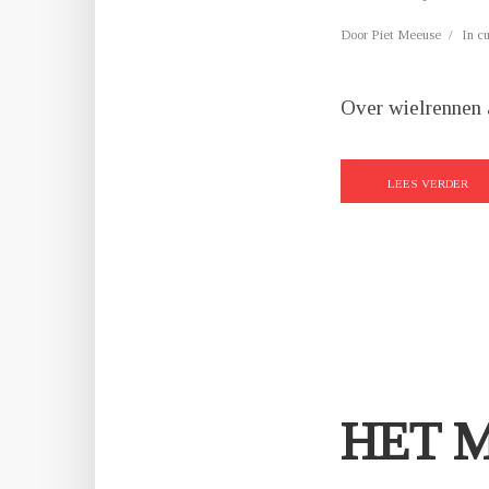
Door
Piet Meeuse
In
c
Over wielrennen a
LEES VERDER
HET 