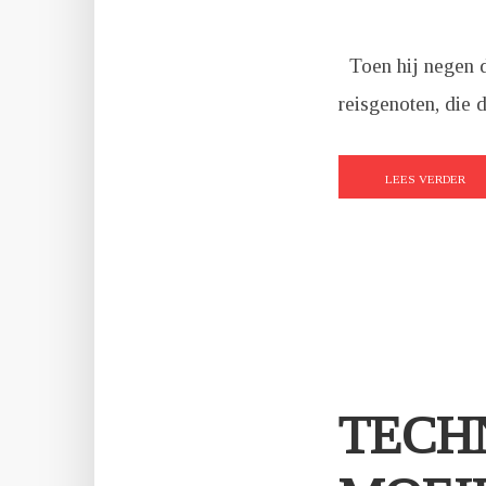
Toen hij negen d
reisgenoten, die 
LEES VERDER
TECH