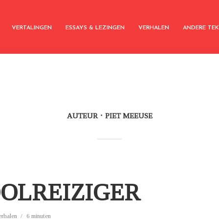
VERTALINGEN
ESSAYS & LEZINGEN
VERHALEN
ANDERE TE
AUTEUR
PIET MEEUSE
OOLREIZIGER
erhalen
6 minuten