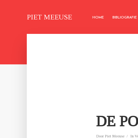
PIET MEEUSE
HOME
BIBLIOGRAFIE
DE P
Door
Piet Meeuse
In
V