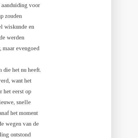
e aanduiding voor
ap zouden
el wiskunde en
nde werden
r, maar evengoed
 die het nu heeft.
werd, want het
 het eerst op
euwe, snelle
anaf het moment
 de wegen van de
lling ontstond