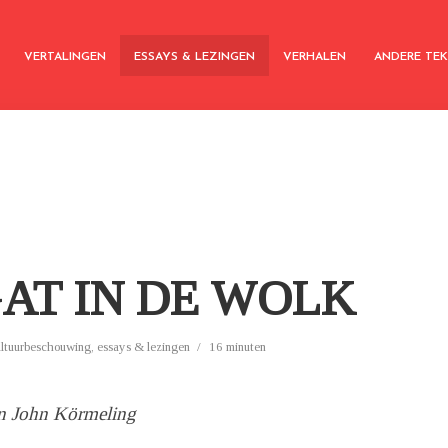
VERTALINGEN
ESSAYS & LEZINGEN
VERHALEN
ANDERE TE
GAT IN DE WOLK
ultuurbeschouwing
,
essays & lezingen
16 minuten
n John Körmeling