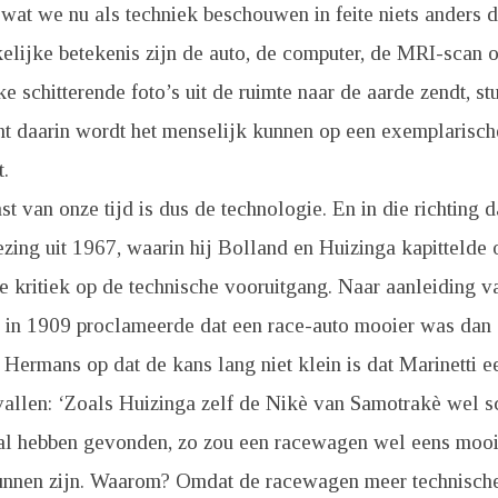
es wat we nu als techniek beschouwen in feite niets anders d
elijke betekenis zijn de auto, de computer, de MRI-scan 
ke schitterende foto’s uit de ruimte naar de aarde zendt, st
t daarin wordt het menselijk kunnen op een exemplarisch
.
st van onze tijd is dus de technologie. En in die richting 
zing uit 1967, waarin hij Bolland en Huizinga kapittelde
he kritiek op de technische vooruitgang. Naar aanleiding v
ie in 1909 proclameerde dat een race-auto mooier was dan
 Hermans op dat de kans lang niet klein is dat Marinetti
vallen: ‘Zoals Huizinga zelf de Nikè van Samotrakè wel s
al hebben gevonden, zo zou een racewagen wel eens mooi
nnen zijn. Waarom? Omdat de racewagen meer technisch