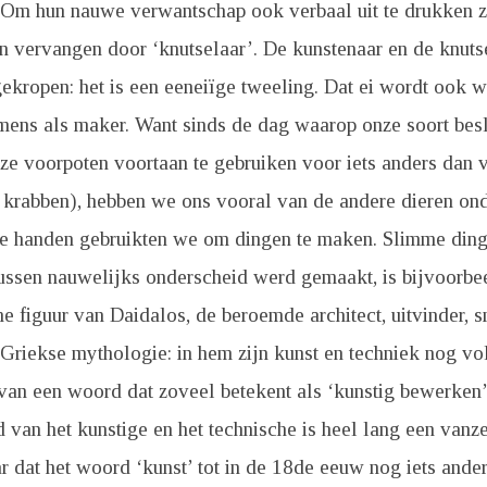
 Om hun nauwe verwantschap ook verbaal uit te drukken z
n vervangen door ‘knutselaar’. De kunstenaar en de knutsel
 gekropen: het is een eeneiïge tweeling. Dat ei wordt ook 
mens als maker. Want sinds de dag waarop onze soort besl
nze voorpoten voortaan te gebruiken voor iets anders dan
e krabben), hebben we ons vooral van de andere dieren on
ie handen gebruikten we om dingen te maken. Slimme din
tussen nauwelijks onderscheid werd gemaakt, is bijvoorbe
he figuur van Daidalos, de beroemde architect, uitvinder, 
 Griekse mythologie: in hem zijn kunst en techniek nog vol
 van een woord dat zoveel betekent als ‘kunstig bewerken
van het kunstige en het technische is heel lang een vanz
 dat het woord ‘kunst’ tot in de 18de eeuw nog iets ande