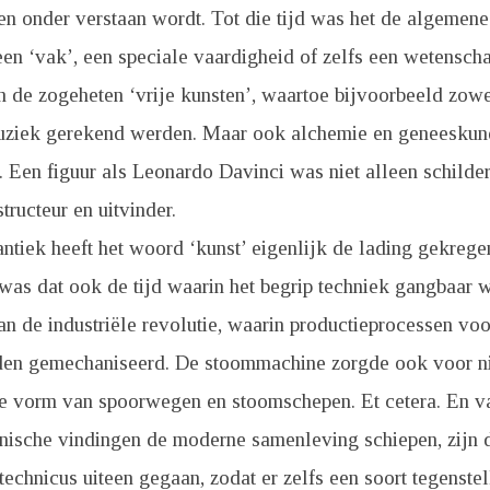
en onder verstaan wordt. Tot die tijd was het de algemen
en ‘vak’, een speciale vaardigheid of zelfs een wetensch
 de zogeheten ‘vrije kunsten’, waartoe bijvoorbeeld zow
uziek gerekend werden. Maar ook alchemie en geneesku
 Een figuur als Leonardo Davinci was niet alleen schilde
tructeur en uitvinder.
ntiek heeft het woord ‘kunst’ eigenlijk de lading gekregen
 was dat ook de tijd waarin het begrip techniek gangbaar 
n de industriële revolutie, waarin productieprocessen voor
den gemechaniseerd. De stoommachine zorgde ook voor ni
de vorm van spoorwegen en stoomschepen. Et cetera. En v
nische vindingen de moderne samenleving schiepen, zijn
technicus uiteen gegaan, zodat er zelfs een soort tegenste