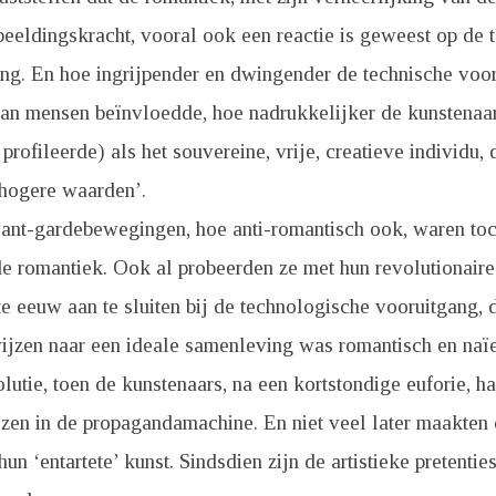
eeldingskracht, vooral ook een reactie is geweest op de 
ng. En hoe ingrijpender en dwingender de technische voor
van mensen beïnvloedde, hoe nadrukkelijker de kunstenaar
profileerde) als het souvereine, vrije, creatieve individu, 
‘hogere waarden’.
avant-gardebewegingen, hoe anti-romantisch ook, waren to
 romantiek. Ook al probeerden ze met hun revolutionaire 
e eeuw aan te sluiten bij de technologische vooruitgang, de
jzen naar een ideale samenleving was romantisch en naïe
lutie, toen de kunstenaars, na een kortstondige euforie, h
zen in de propagandamachine. En niet veel later maakten
un ‘entartete’ kunst. Sindsdien zijn de artistieke pretentie