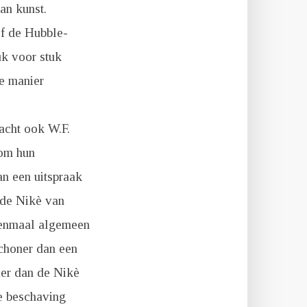
an kunst.
of de Hubble-
uk voor stuk
e manier
dacht ook W.F.
 om hun
an een uitspraak
 de Nikè van
 eenmaal algemeen
choner dan een
er dan de Nikè
e beschaving