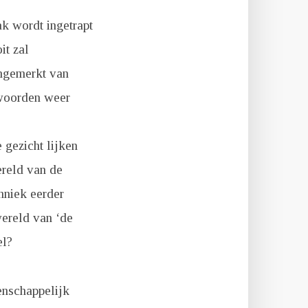
ak wordt ingetrapt
it zal
ngemerkt van
 woorden weer
 gezicht lijken
ereld van de
chniek eerder
wereld van ‘de
el?
enschappelijk