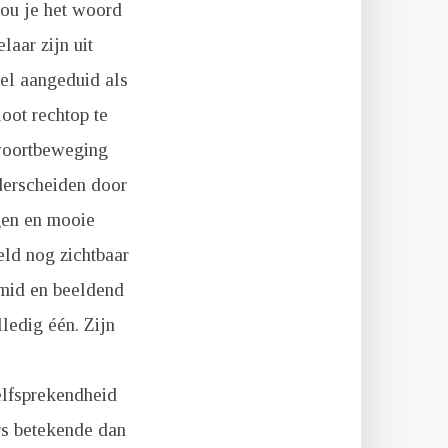
ou je het woord
aar zijn uit
wel aangeduid als
oot rechtop te
 voortbeweging
derscheiden door
gen en mooie
eld nog zichtbaar
smid en beeldend
ledig één. Zijn
’
elfsprekendheid
rs betekende dan