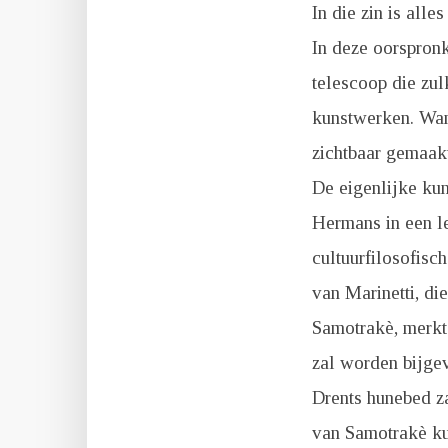
In die zin is all
In deze oorspronk
telescoop die zul
kunstwerken. Wan
zichtbaar gemaakt
De eigenlijke kun
Hermans in een le
cultuurfilosofisc
van Marinetti, d
Samotrakè, merkt
zal worden bijge
Drents hunebed z
van Samotrakè ku