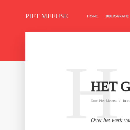
PIET MEEUSE
HOME
BIBLIOGRAFIE
H
HET 
Door
Piet Meeuse
In
c
Over het werk va