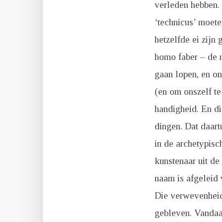
verleden hebben.
‘technicus’ moete
hetzelfde ei zijn
homo faber – de 
gaan lopen, en o
(en om onszelf t
handigheid. En d
dingen. Dat daar
in de archetypisc
kunstenaar uit de
naam is afgeleid
Die verwevenheid 
gebleven. Vandaar