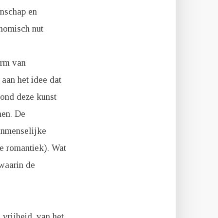
enschap en
onomisch nut
orm van
aan het idee dat
rond deze kunst
nen. De
enmenselijke
de romantiek). Wat
waarin de
 vrijheid, van het