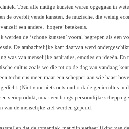
echniek. Toen alle nuttige kunsten waren opgegaan in wet
gen de overblijvende kunsten, de muzische, die weinig ec
 vanzelf een andere, ‘hogere’ betekenis.
ek werden de ‘schone kunsten’ vooral begrepen als een v
essie. De ambachtelijke kant daarvan werd ondergeschikt 
ing was van menselijke aspiraties, emoties en ideeën. En 
tische cultus zoals we die tot op de dag van vandaag ken
een technicus meer, maar een schepper aan wie haast bov
edicht. (Niet voor niets ontstond ook de geniecultus in 
een serieprodukt, maar een hoogstpersoonlijke schepping 
n van de menselijke ziel werden gepeild.
aststellen dat de romantiek, met zijn verheerlijking van de