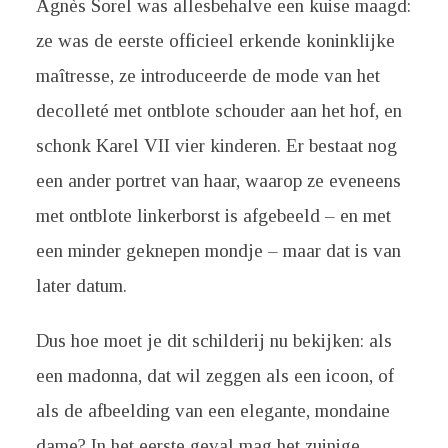
Agnès Sorel was allesbehalve een kuise maagd:
ze was de eerste officieel erkende koninklijke
maîtresse, ze introduceerde de mode van het
decolleté met ontblote schouder aan het hof, en
schonk Karel VII vier kinderen. Er bestaat nog
een ander portret van haar, waarop ze eveneens
met ontblote linkerborst is afgebeeld – en met
een minder geknepen mondje – maar dat is van
later datum.
Dus hoe moet je dit schilderij nu bekijken: als
een madonna, dat wil zeggen als een icoon, of
als de afbeelding van een elegante, mondaine
dame? In het eerste geval mag het zuinige