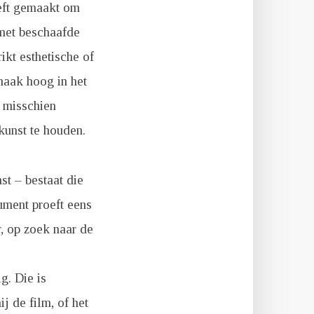
eeft gemaakt om
 met beschaafde
ikt esthetische of
maak hoog in het
: misschien
kunst te houden.
st – bestaat die
ument proeft eens
r, op zoek naar de
g. Die is
j de film, of het