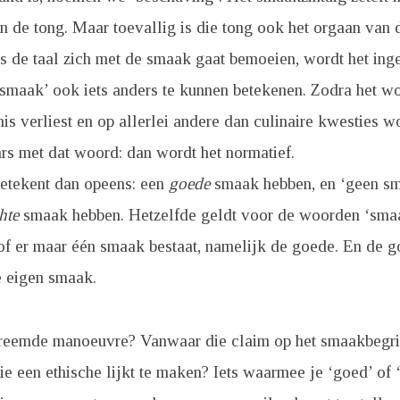
 de tong. Maar toevallig is die tong ook het orgaan van 
ls de taal zich met de smaak gaat bemoeien, wordt het in
‘smaak’ ook iets anders te kunnen betekenen. Zodra het w
nis verliest en op allerlei andere dan culinaire kwesties w
aars met dat woord: dan wordt het normatief.
etekent dan opeens: een
goede
smaak hebben, en ‘geen s
hte
smaak hebben. Hetzelfde geldt voor de woorden ‘sma
of er maar één smaak bestaat, namelijk de goede. En de 
de eigen smaak.
vreemde manoeuvre? Vanwaar die claim op het smaakbegri
ie een ethische lijkt te maken? Iets waarmee je ‘goed’ of ‘