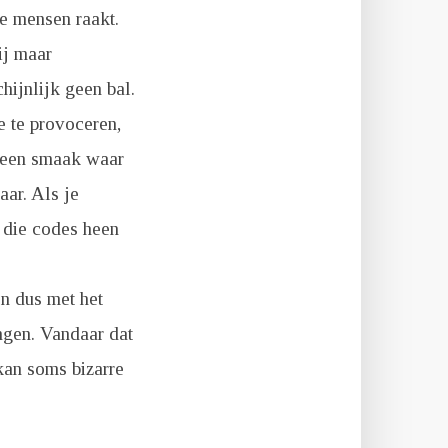
de mensen raakt.
ij maar
hijnlijk geen bal.
e te provoceren,
k een smaak waar
aar. Als je
r die codes heen
en dus met het
ngen. Vandaar dat
kan soms bizarre