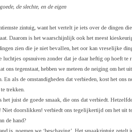
oede, de slechte, en de eigen
ntiemste zintuig, want het vertelt je iets over de dingen di
laat. Daarom is het waarschijnlijk ook het meest kieskeurig
dingen zien die je niet bevallen, het oor kan vreselijke di
 luchtjes opsnuiven zonder dat je daar heftig op hoeft te 
at ons tegenstaat, hebben we meteen de neiging om het uit
n. En als de omstandigheden dat verbieden, kost het ons 
 te trekken.
 het juist de goede smaak, die ons dat verbiedt. Hetzelfde
Niet doorslikken! verbiedt ons tegelijkertijd om het uit t
aan de hand?
and is, noemen we ‘beschaving’. Het smaakzintuig zetelt i