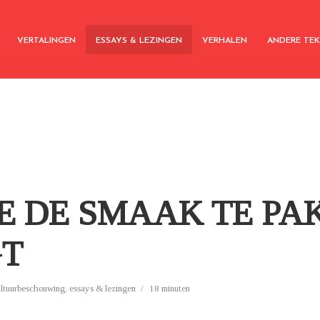
VERTALINGEN
ESSAYS & LEZINGEN
VERHALEN
ANDERE TE
JE DE SMAAK TE PA
GT
ultuurbeschouwing
,
essays & lezingen
18 minuten