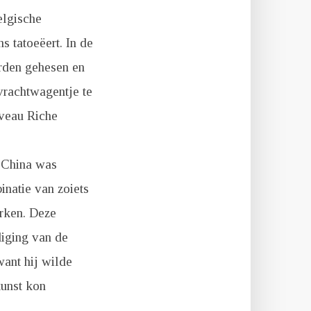
elgische
s tatoeëert. In de
erden gehesen en
vrachtwagentje te
uveau Riche
r China was
inatie van zoiets
arken. Deze
diging van de
want hij wilde
unst kon