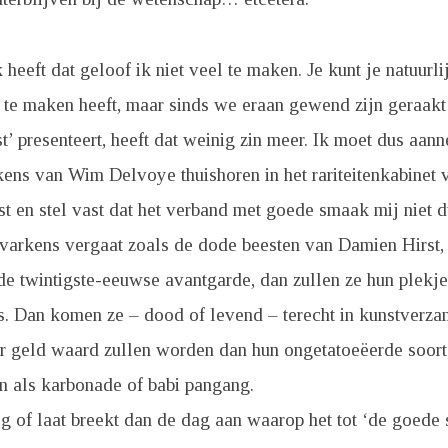
eeft dat geloof ik niet veel te maken. Je kunt je natuurl
 te maken heeft, maar sinds we eraan gewend zijn geraakt 
st’ presenteert, heeft dat weinig zin meer. Ik moet dus aan
ens van Wim Delvoye thuishoren in het rariteitenkabinet 
 en stel vast dat het verband met goede smaak mij niet du
 varkens vergaat zoals de dode beesten van Damien Hirst, 
 de twintigste-eeuwse avantgarde, dan zullen ze hun plekje
s. Dan komen ze – dood of levend – terecht in kunstverza
r geld waard zullen worden dan hun ongetatoeëerde soort
n als karbonade of babi pangang.
g of laat breekt dan de dag aan waarop het tot ‘de goede