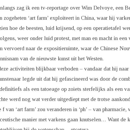
nlangs zag ik een tv-reportage over Wim Delvoye, een B
n zogeheten ‘art farm’ exploiteert in China, waar hij varken
zien hoe de beesten, luid krijsend, op een operatietafel w
lgens, weer onder luid protest, met man en macht in een 
n vervoerd naar de expositieruimte, waar de Chinese No
nnisnam van de nieuwste kunst uit het Westen.
eze activiteiten blijkbaar verboden – vandaar dat hij naa
nstenaar legde uit dat hij gefascineerd was door de comb
definitiefs als een tatoeage op zoiets sterfelijks als een v
chte werd nog wat verder uitgediept met de trotse aankon
 f van ‘art farm’ zou veranderen in ‘ph’ – van pharmacie, 
ceutische manier met varkens gaan knutselen… Want de k
chterblijven bij de wetenschap… etcetera.