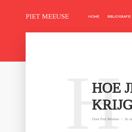
PIET MEEUSE
HOME
BIBLIOGRAFIE
H
HOE 
KRIJ
Door
Piet Meeuse
In
c