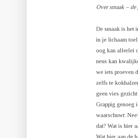
Over smaak – de g
De smaak is het i
in je lichaam toe
oog kan allerlei 
neus kan kwalijke
we iets proeven d
zelfs te kokhalze
geen vies gezicht
Grappig genoeg is
waarschuwt: Nee! 
dat? Wat is hier 
Wat hier aan de h