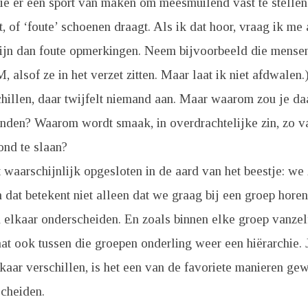
die er een sport van maken om meesmuilend vast te stelle
t, of ‘foute’ schoenen draagt. Als ik dat hoor, vraag ik me a
zijn dan foute opmerkingen. Neem bijvoorbeeld die mense
 alsof ze in het verzet zitten. Maar laat ik niet afdwalen.
hillen, daar twijfelt niemand aan. Maar waarom zou je da
nden? Waarom wordt smaak, in overdrachtelijke zin, zo va
ond te slaan?
 waarschijnlijk opgesloten in de aard van het beestje: we
n dat betekent niet alleen dat we graag bij een groep hore
 elkaar onderscheiden. En zoals binnen elke groep vanzel
taat ook tussen die groepen onderling weer een hiërarchie. 
aar verschillen, is het een van de favoriete manieren ge
scheiden.