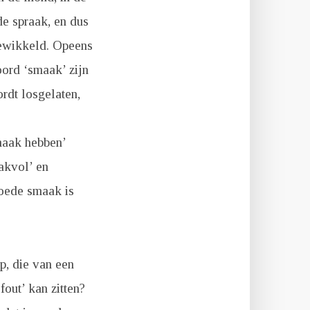
de spraak, en dus
gewikkeld. Opeens
oord ‘smaak’ zijn
ordt losgelaten,
maak hebben’
akvol’ en
goede smaak is
p, die van een
fout’ kan zitten?