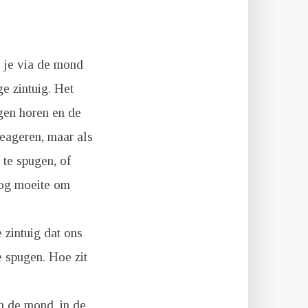
e je via de mond
e zintuig. Het
ngen horen en de
reageren, maar als
 te spugen, of
nog moeite om
 zintuig dat ons
e spugen. Hoe zit
n de mond, in de