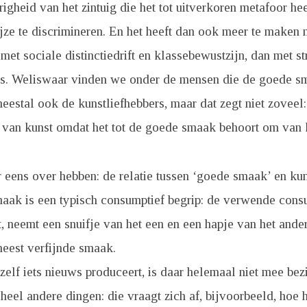
righeid van het zintuig die het tot uitverkoren metafoor h
jze te discrimineren. En het heeft dan ook meer te maken
t sociale distinctiedrift en klassebewustzijn, dan met str
ies. Weliswaar vinden we onder de mensen die de goede s
estal ook de kunstliefhebbers, maar dat zegt niet zoveel
 van kunst omdat het tot de goede smaak behoort om van 
 eens over hebben: de relatie tussen ‘goede smaak’ en kun
maak is een typisch consumptief begrip: de verwende cons
t, neemt een snuifje van het een en een hapje van het ande
meest verfijnde smaak.
elf iets nieuws produceert, is daar helemaal niet mee bezi
heel andere dingen: die vraagt zich af, bijvoorbeeld, hoe hi