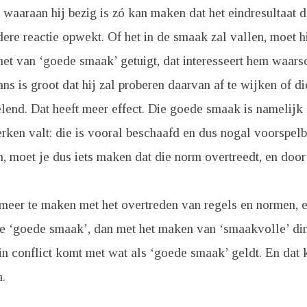
st waaraan hij bezig is zó kan maken dat het eindresultaat 
dere reactie opwekt. Of het in de smaak zal vallen, moet h
het van ‘goede smaak’ getuigt, dat interesseert hem waarsc
ans is groot dat hij zal proberen daarvan af te wijken of di
elend. Dat heeft meer effect. Die goede smaak is namelij
erken valt: die is vooral beschaafd en dus nogal voorspelb
, moet je dus iets maken dat die norm overtreedt, en doo
t meer te maken met het overtreden van regels en normen, 
e ‘goede smaak’, dan met het maken van ‘smaakvolle’ di
in conflict komt met wat als ‘goede smaak’ geldt. En dat 
.