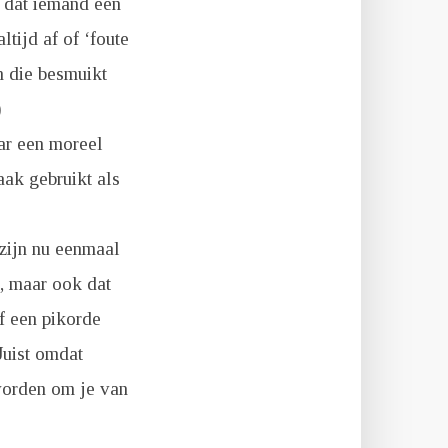
n dat iemand een
ltijd af of ‘foute
n die besmuikt
)
ar een moreel
ak gebruikt als
 zijn nu eenmaal
n, maar ook dat
f een pikorde
Juist omdat
worden om je van