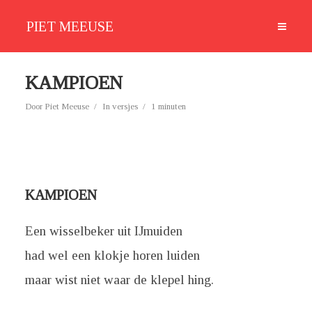
PIET MEEUSE
KAMPIOEN
Door
Piet Meeuse
In
versjes
1 minuten
KAMPIOEN
Een wisselbeker uit IJmuiden
had wel een klokje horen luiden
maar wist niet waar de klepel hing.