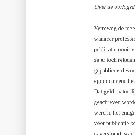
Over de oorlogsd
Verreweg de mees
wanneer professio
publicatie nooit 
ze er toch reken
gepubliceerd wor
egodocument: het 
Dat geldt natuurl
geschreven worde
werd in het emigr
voor publicatie be
is verstomd, want 