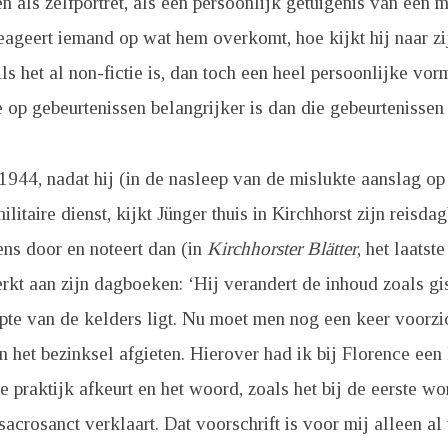
 als zelfportret, als een persoonlijk getuigenis van een 
eageert iemand op wat hem overkomt, hoe kijkt hij naar z
ls het al non-fictie is, dan toch een heel persoonlijke vor
e op gebeurtenissen belangrijker is dan die gebeurtenissen 
44, nadat hij (in de nasleep van de mislukte aanslag op 
ilitaire dienst, kijkt Jünger thuis in Kirchhorst zijn reis
ns door en noteert dan (in
Kirchhorster Blätter
, het laats
rkt aan zijn dagboeken: ‘Hij verandert de inhoud zoals gis
epte van de kelders ligt. Nu moet men nog een keer voorzi
 het bezinksel afgieten. Hierover had ik bij Florence een
e praktijk afkeurt en het woord, zoals het bij de eerste wo
acrosanct verklaart. Dat voorschrift is voor mij alleen al