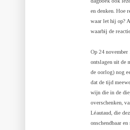
dagboek ook lezen
en denken. Hoe r
waar let hij op? A
waarbij de reacti
Op 24 november 19
ontslagen uit de m
de oorlog) nog ee
dat de tijd meewe
wijn die in de di
overschenken, van
Léautaud, die dez
onschendbaar en s