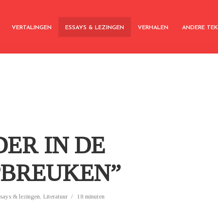
VERTALINGEN
ESSAYS & LEZINGEN
VERHALEN
ANDERE TE
ER IN DE
PBREUKEN”
says & lezingen
,
Literatuur
18 minuten