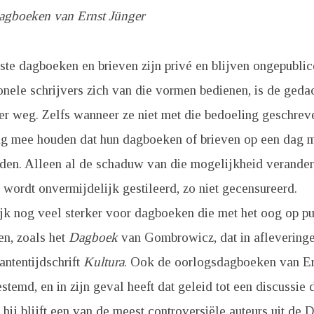
agboeken van Ernst Jünger
te dagboeken en brieven zijn privé en blijven ongepubli
nele schrijvers zich van die vormen bedienen, is de geda
ver weg. Zelfs wanneer ze niet met die bedoeling geschrev
ing mee houden dat hun dagboeken of brieven op een dag 
den. Alleen al de schaduw van die mogelijkheid verander
wordt onvermijdelijk gestileerd, zo niet gecensureerd.
ijk nog veel sterker voor dagboeken die met het oog op pu
n, zoals het
Dagboek
van Gombrowicz, dat in aflevering
antentijdschrift
Kultura
. Ook de oorlogsdagboeken van Er
stemd, en in zijn geval heeft dat geleid tot een discussie d
hij blijft een van de meest controversiële auteurs uit de Du