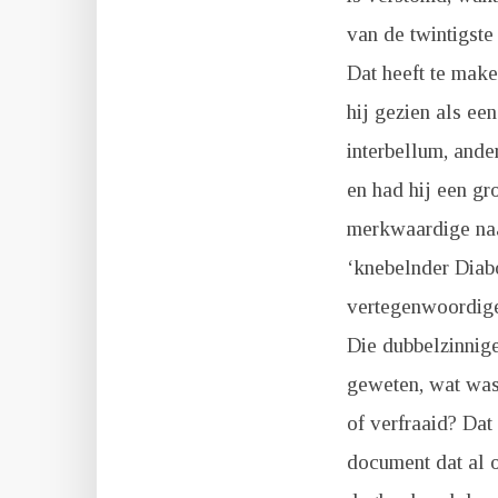
van de twintigste
Dat heeft te make
hij gezien als ee
interbellum, ander
en had hij een gr
merkwaardige naa
‘knebelnder Diabo
vertegenwoordiger
Die dubbelzinnige
geweten, wat was 
of verfraaid? Dat
document dat al o