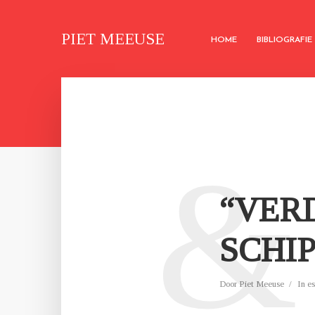
PIET MEEUSE
HOME
BIBLIOGRAFIE
&
“VERD
SCHI
Door
Piet Meeuse
In
es