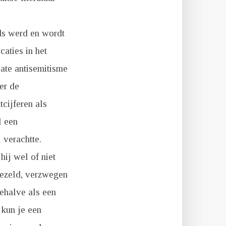
jds werd en wordt
caties in het
biate antisemitisme
er de
cijferen als
l een
 verachtte.
hij wel of niet
doezeld, verzwegen
behalve als een
 kun je een