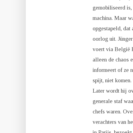
gemobiliseerd is, 
machina. Maar wat
opgestapeld, dat 
oorlog uit. Jünge
voert via België 
alleen de chaos e
informeert of ze 
spijt, niet komen.
Later wordt hij o
generale staf waa
chefs waren. Over
verachters van het
in Parijs, bezoek