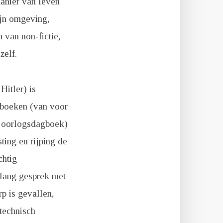
manier van leven
ijn omgeving,
m van non-fictie,
zelf.
Hitler) is
dagboeken (van voor
te oorlogsdagboek)
ting en rijping de
chtig
 lang gesprek met
rp is gevallen,
 technisch