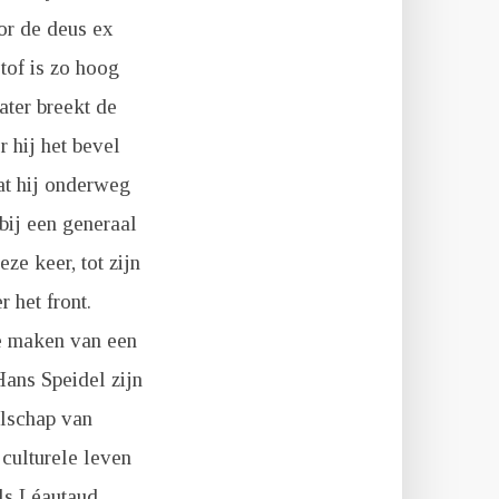
oor de deus ex
tof is zo hoog
ater breekt de
 hij het bevel
at hij onderweg
bij een generaal
ze keer, tot zijn
 het front.
 te maken van een
Hans Speidel zijn
elschap van
 culturele leven
ls Léautaud,