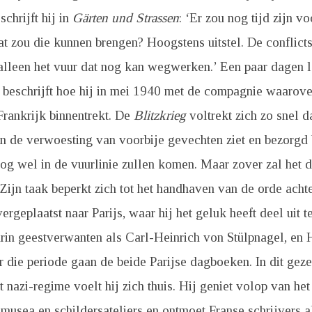
schrijft hij in
Gärten und Strassen
: ‘Er zou nog tijd zijn v
 zou die kunnen brengen? Hoogstens uitstel. De conflicts
alleen het vuur dat nog kan wegwerken.’ Een paar dagen l
r beschrijft hoe hij in mei 1940 met de compagnie waarover
Frankrijk binnentrekt. De
Blitzkrieg
voltrekt zich zo snel d
n de verwoesting van voorbije gevechten ziet en bezorgd 
nog wel in de vuurlinie zullen komen. Maar zover zal het de
 Zijn taak beperkt zich tot het handhaven van de orde achter
vergeplaatst naar Parijs, waar hij het geluk heeft deel uit
rin geestverwanten als Carl-Heinrich von Stülpnagel, en 
 die periode gaan de beide Parijse dagboeken. In dit gez
 nazi-regime voelt hij zich thuis. Hij geniet volop van het
t musea en schildersateliers en ontmoet Franse schrijvers a