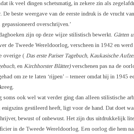
dat ik veel dingen schetsmatig, in zekere zin als zegelaf
r. De beste weergave van de eerste indruk is de vrucht va
 gepassioneerd overschrijven.’
agboeken zijn op deze wijze stilistisch bewerkt.
Gärten u
ver de Tweede Wereldoorlog, verscheen in 1942 en werd a
e overige (
Das erste Pariser Tagebuch
,
Kaukasische Aufze
gebuch
, en
Kirchhorster Blätter)
verschenen pas na de oorlo
gehad om ze te laten ‘rijpen’ – temeer omdat hij in 1945 ee
kreeg.
 soms ook wel wat verder ging dan alleen stilistische arbe
 enigszins gestileerd heeft, ligt voor de hand. Dat doet wa
rijver, bewust of onbewust. Het zijn dus uitdrukkelijk li
fficier in de Tweede Wereldoorlog. Een oorlog die hem na