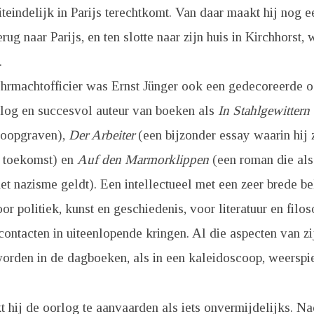
iteindelijk in Parijs terechtkomt. Van daar maakt hij nog e
erug naar Parijs, en ten slotte naar zijn huis in Kirchhorst,
.
rmachtofficier was Ernst Jünger ook een gedecoreerde oo
log en succesvol auteur van boeken als
In Stahlgewittern
 loopgraven),
Der Arbeiter
(een bijzonder essay waarin hij z
 toekomst) en
Auf den Marmorklippen
(een roman die als
t nazisme geldt). Een intellectueel met een zeer brede be
or politiek, kunst en geschiedenis, voor literatuur en filo
contacten in uiteenlopende kringen. Al die aspecten van zi
worden in de dagboeken, als in een kaleidoscoop, weerspi
t hij de oorlog te aanvaarden als iets onvermijdelijks. Na