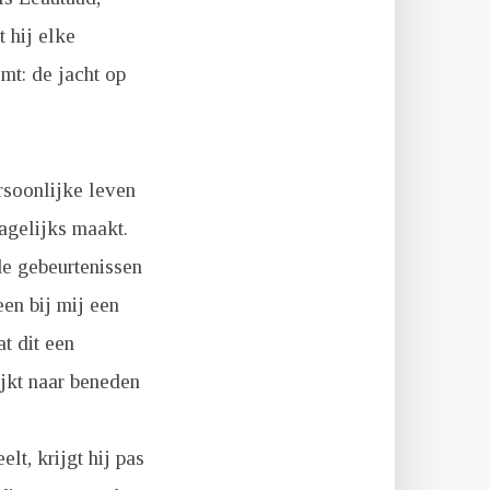
 hij elke
mt: de jacht op
rsoonlijke leven
dagelijks maakt.
‘de gebeurtenissen
een bij mij een
t dit een
ijkt naar beneden
lt, krijgt hij pas