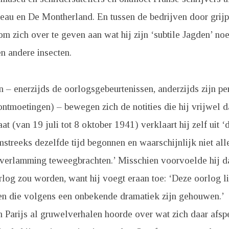
au en De Montherland. En tussen de bedrijven door grijpt
m zich over te geven aan wat hij zijn ‘subtile Jagden’ noe
en andere insecten.
 – enerzijds de oorlogsgebeurtenissen, anderzijds zijn pe
, ontmoetingen) – bewegen zich de notities die hij vrijwel 
at (van 19 juli tot 8 oktober 1941) verklaart hij zelf uit 
mstreeks dezelfde tijd begonnen en waarschijnlijk niet all
 verlamming teweegbrachten.’ Misschien voorvoelde hij da
rlog zou worden, want hij voegt eraan toe: ‘Deze oorlog l
den die volgens een onbekende dramatiek zijn gehouwen.’
 Parijs al gruwelverhalen hoorde over wat zich daar afspee