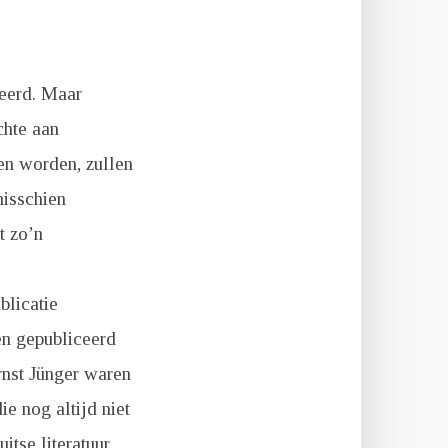
ceerd. Maar
chte aan
en worden, zullen
misschien
t zo’n
blicatie
en gepubliceerd
nst Jünger waren
ie nog altijd niet
itse literatuur