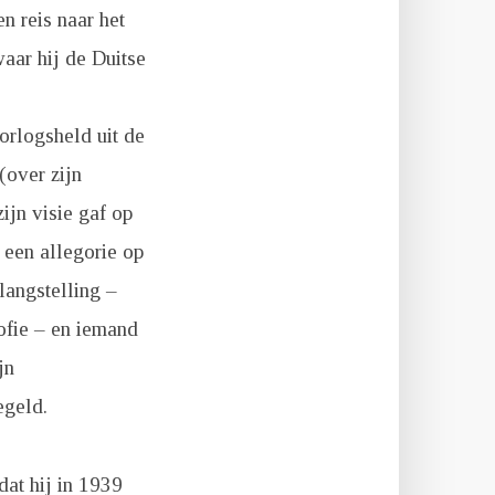
en reis naar het
 waar hij de Duitse
rlogsheld uit de
(over zijn
ijn visie gaf op
 een allegorie op
langstelling –
sofie – en iemand
jn
egeld.
dat hij in 1939